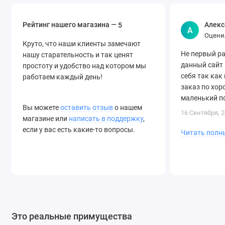
Рейтинг нашего магазина —
Алекс
5
А
Оцени
Круто, что наши клиенты замечают
Не первый р
нашу старательность и так ценят
данный сайт
простоту и удобство над котором мы
себя так как
работаем каждый день!
заказ по хо
маленький по
Вы можете
оставить отзыв
о нашем
единиц что д
16 Сентября, 
магазине или
написать в поддержку
,
если у вас есть какие-то вопросы.
Читать полн
Это реальные примущества