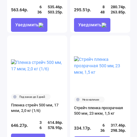
6
535.46р.
8
280.74р.
563.64р.
295.51р.
36
503.25р.
48
263.85р.
Уведомить
Уведомить
Под заказ до 3 дней
Не в наличии
Пленка стрейч 500 мм, 17
Стрейч пленка прозрачная
мкм, 2,0 кг (1/6)
500 мм, 23 мкм, 1,5 кг
3
614.86р.
646.27р.
6
317.46р.
6
578.95р.
334.17р.
36
298.36р.