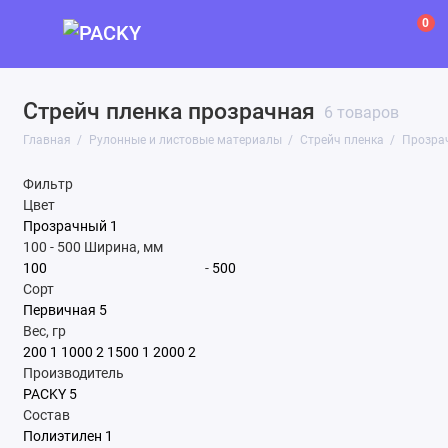
0
Стрейч пленка прозрачная
6 товаров
Главная
Рулонные и листовые материалы
Стрейч пленка
Прозра
Фильтр
Цвет
Прозрачный
1
100
-
500
Ширина, мм
-
Сорт
Первичная
5
Вес, гр
200
1
1000
2
1500
1
2000
2
Производитель
PACKY
5
Состав
Полиэтилен
1