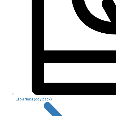
Дой паки (doy pack)