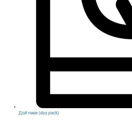
Дой паки (doy pack)