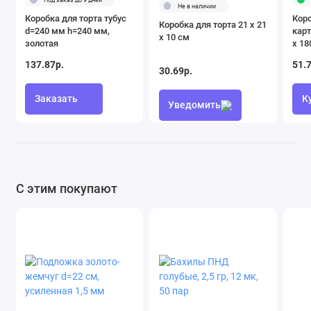
Не в наличии
Коробка для торта тубус
Коро
Коробка для торта 21 х 21
d=240 мм h=240 мм,
карт
х 10 см
золотая
х 18
137.87р.
51.
30.69р.
Заказать
К
Уведомить
С этим покупают