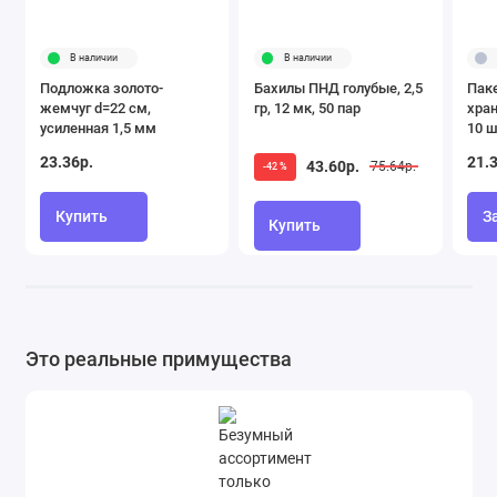
В наличии
В наличии
Подложка золото-
Бахилы ПНД голубые, 2,5
Паке
жемчуг d=22 см,
гр, 12 мк, 50 пар
хран
усиленная 1,5 мм
10 ш
23.36р.
21.
43.60р.
75.64р.
-42 %
Купить
З
Купить
Это реальные примущества