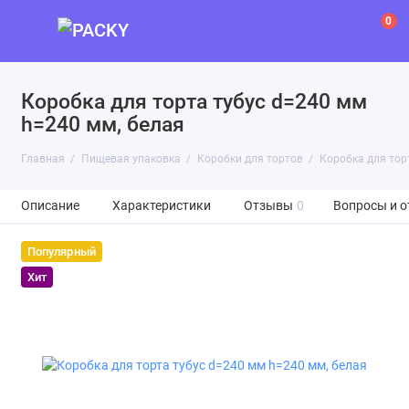
0
Коробка для торта тубус d=240 мм
h=240 мм, белая
Главная
Пищевая упаковка
Коробки для тортов
Коробка для тор
Описание
Характеристики
Отзывы
0
Вопросы и о
Популярный
Хит