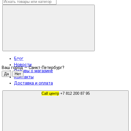
Блог
Санкт-Петербург
Новости
Ваш город —
Санкт-Петербург
?
Отзывы о магазине
Контакты
Доставка и оплата
Call центр
+7 812 200 87 95