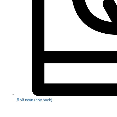
Дой паки (doy pack)