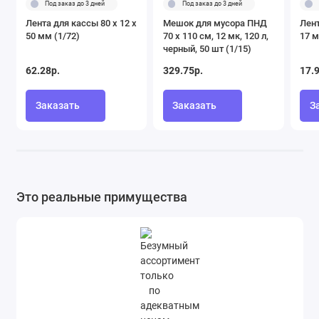
Под заказ до 3 дней
Под заказ до 3 дней
Лента для кассы 80 х 12 х
Мешок для мусора ПНД
Лент
50 мм (1/72)
70 х 110 см, 12 мк, 120 л,
17 м
черный, 50 шт (1/15)
62.28р.
329.75р.
17.
Заказать
Заказать
З
Это реальные примущества