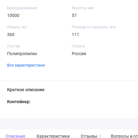
Брендирование
Высота, мм
10000
57
Объем, мл
Размер по крышке, мм
360
111
Состав
Страна
Полипропилен
Россия
Все характеристики
Краткое описание
Контейнер:
Описание
Характеристики
Отзывы
0
Вопросы и о