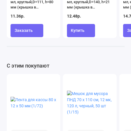
мл, круглый,D=111, h=80
мл, круглый,D=140, h=21
мл, 
мм (крышка в
мм (крышка в
мм 
комплекте)
комплекте)
ком
11.36р.
12.48р.
14.
Заказать
Купить
З
С этим покупают