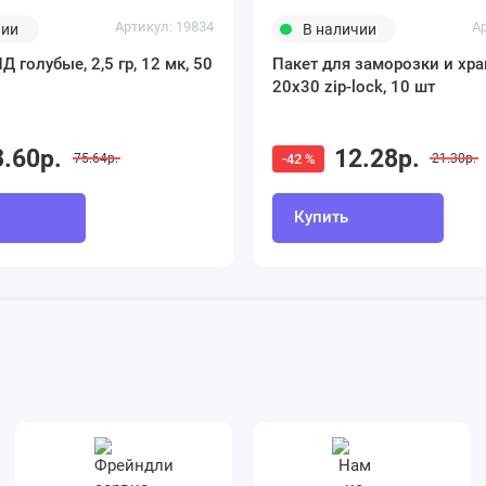
Артикул: 19834
А
чии
В наличии
 голубые, 2,5 гр, 12 мк, 50
Пакет для заморозки и хр
20х30 zip-lock, 10 шт
3.60р.
12.28р.
-42 %
75.64р.
21.30р.
Купить