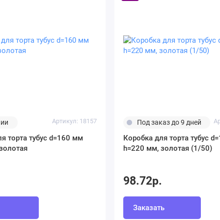
Артикул: 18157
А
чии
Под заказ до 9 дней
я торта тубус d=160 мм
Коробка для торта тубус d
 золотая
h=220 мм, золотая (1/50)
.
98.72р.
Заказать