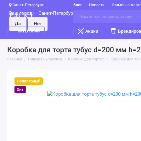
Санкт-Петербург
Блог
Новости
Отзывы о мага
Ваш город —
Санкт-Петербург
?
Акции
Брендиров
КАТЕГОРИИ
Коробка для торта тубус d=200 мм h=2
Главная
Пищевая упаковка
Коробки для тортов
Коробка для тор
Популярный
Хит