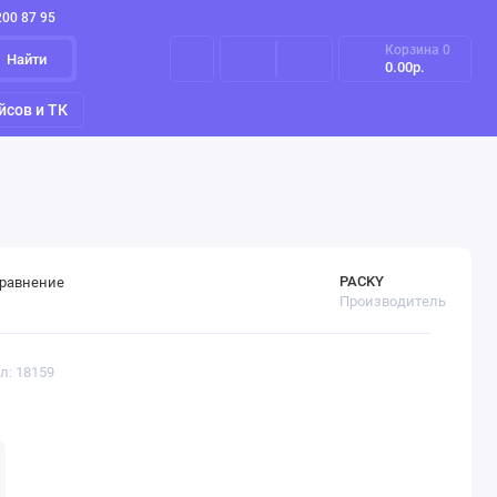
200 87 95
Корзина
0
Найти
0.00р.
йсов и ТК
PACKY
сравнение
Производитель
л: 18159