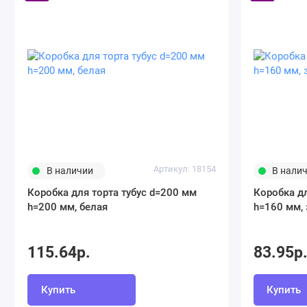
Артикул: 18154
В наличии
В нали
Коробка для торта тубус d=200 мм
Коробка дл
h=200 мм, белая
h=160 мм,
115.64р.
83.95р
Купить
Купить