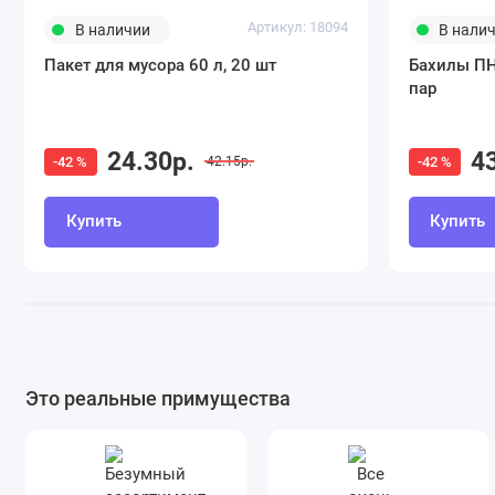
Артикул: 18094
В наличии
В нали
Пакет для мусора 60 л, 20 шт
Бахилы ПНД
пар
24.30р.
4
-42 %
-42 %
42.15р.
Купить
Купить
Это реальные примущества