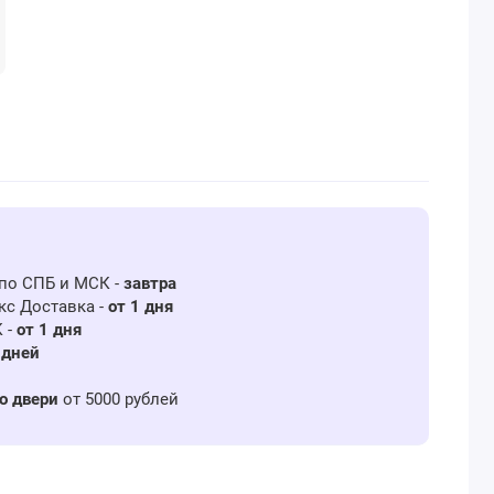
Купить
Купить
Купить
Купить
Купить
Купить
Купить
Купить
Купить
Купить
Купить
Купить
Купить
Купить
Купить
Купить
по СПБ и МСК -
завтра
с Доставка -
от 1 дня
 -
от 1 дня
 дней
о двери
от 5000 рублей