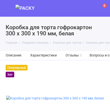
0
Коробка для торта гофрокартон
300 х 300 х 190 мм, белая
Главная
Пищевая упаковка
Коробки для тортов
Коробка для торт
Описание
Характеристики
Отзывы
0
Вопросы и о
Популярный
Хит