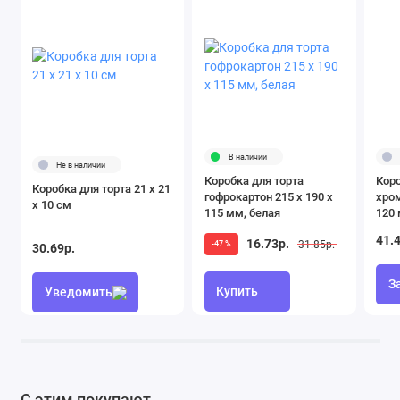
В наличии
Не в наличии
Коробка для торта
Коро
Коробка для торта 21 х 21
гофрокартон 215 х 190 х
хром
х 10 см
115 мм, белая
120 
41.
16.73р.
31.85р.
-47 %
30.69р.
З
Купить
Уведомить
С этим покупают