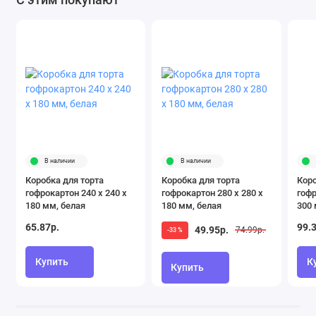
В наличии
В наличии
Коробка для торта
Коробка для торта
Коро
гофрокартон 240 х 240 х
гофрокартон 280 х 280 х
гофр
180 мм, белая
180 мм, белая
300 
65.87р.
99.
49.95р.
74.99р.
-33 %
Купить
К
Купить