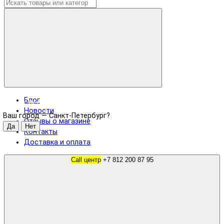
Блог
Санкт-Петербург
Новости
Ваш город —
Санкт-Петербург
?
Отзывы о магазине
Контакты
Доставка и оплата
Call центр
+7 812 200 87 95