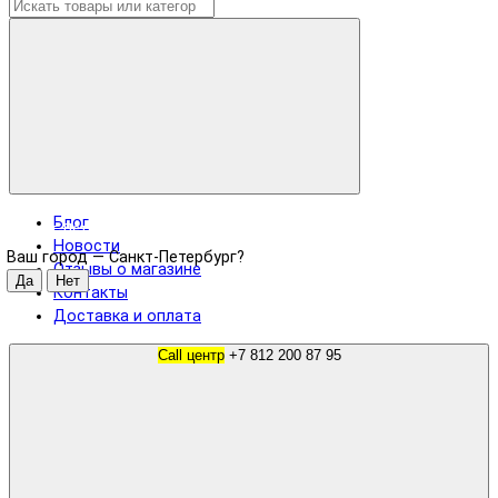
Блог
Санкт-Петербург
Новости
Ваш город —
Санкт-Петербург
?
Отзывы о магазине
Контакты
Доставка и оплата
Call центр
+7 812 200 87 95