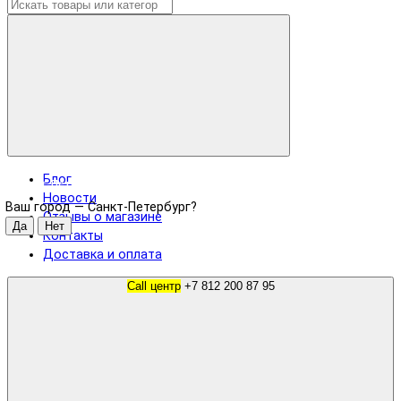
Блог
Санкт-Петербург
Новости
Ваш город —
Санкт-Петербург
?
Отзывы о магазине
Контакты
Доставка и оплата
Call центр
+7 812 200 87 95