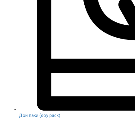
Дой паки (doy pack)