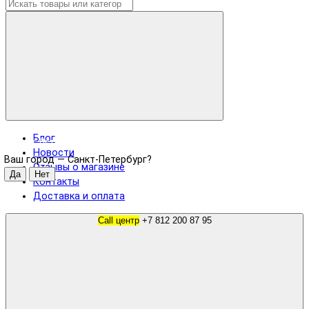
Блог
Санкт-Петербург
Новости
Ваш город —
Санкт-Петербург
?
Отзывы о магазине
Контакты
Доставка и оплата
Call центр
+7 812 200 87 95