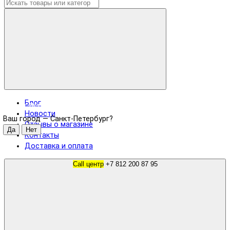
Блог
Санкт-Петербург
Новости
Ваш город —
Санкт-Петербург
?
Отзывы о магазине
Контакты
Доставка и оплата
Call центр
+7 812 200 87 95