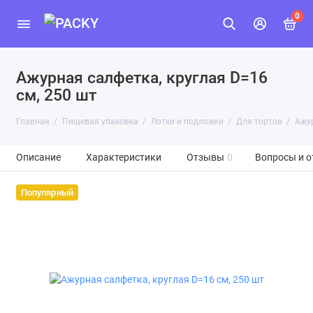
0
Ажурная салфетка, круглая D=16
см, 250 шт
Главная
Пищевая упаковка
Лотки и подложки
Для тортов
Ажур
Описание
Характеристики
Отзывы
0
Вопросы и о
Популярный