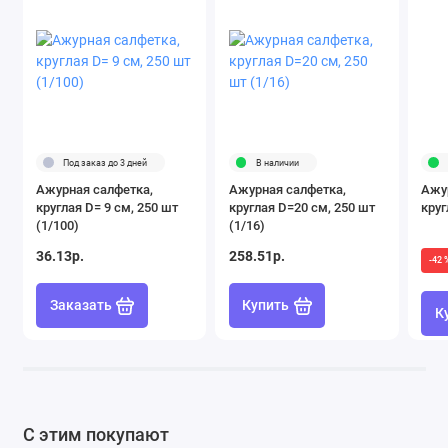
Под заказ до 3 дней
В наличии
Ажурная салфетка,
Ажурная салфетка,
Ажу
круглая D= 9 см, 250 шт
круглая D=20 см, 250 шт
круг
(1/100)
(1/16)
36.13р.
258.51р.
-42 
Заказать
Купить
К
С этим покупают