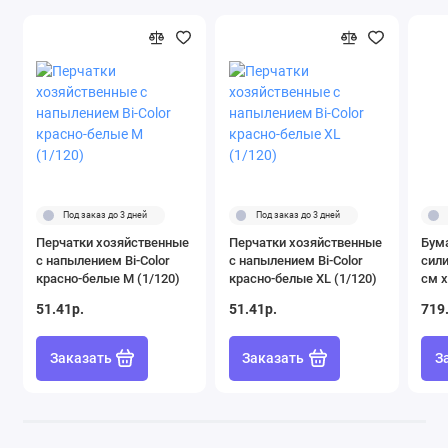
Под заказ до 3 дней
Под заказ до 3 дней
Перчатки хозяйственные
Перчатки хозяйственные
Бум
с напылением Bi-Color
с напылением Bi-Color
сил
красно-белые M (1/120)
красно-белые XL (1/120)
см х
(1/1
51.41р.
51.41р.
719
Заказать
Заказать
З