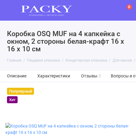
0
Коробка OSQ MUF на 4 капкейка с
окном, 2 стороны белая-крафт 16 x
16 x 10 см
Главная
Пищевая упаковка
Кондитерская упаковка
Для кексов
Описание
Характеристики
Отзывы
0
Вопросы и о
Популярный
Хит