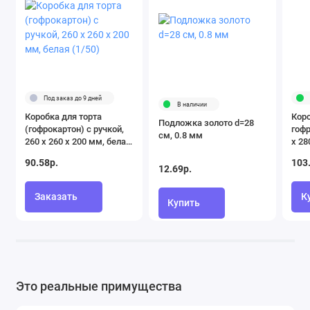
Под заказ до 9 дней
В наличии
Коробка для торта
Коро
Подложка золото d=28
(гофрокартон) с ручкой,
гофр
см, 0.8 мм
260 x 260 x 200 мм, белая
х 28
(1/50)
90.58р.
103
12.69р.
Заказать
К
Купить
Это реальные примущества