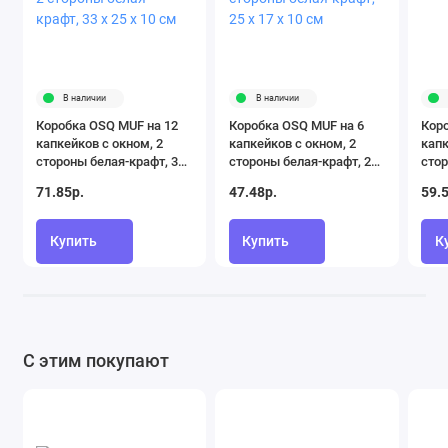
В наличии
В наличии
Коробка OSQ MUF на 12
Коробка OSQ MUF на 6
Коро
капкейков с окном, 2
капкейков с окном, 2
капк
стороны белая-крафт, 33
стороны белая-крафт, 25
стор
х 25 х 10 см
х 17 х 10 см
х 25
71.85р.
47.48р.
59.
Купить
Купить
К
С этим покупают