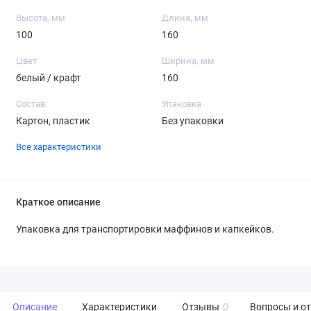
Высота, мм
Длина, мм
100
160
Цвет
Ширина, мм
белый / крафт
160
Состав
Упаковка
Картон, пластик
Без упаковки
Все характеристики
Краткое описание
Упаковка для транспортировки маффинов и капкейков.
Описание
Характеристики
Отзывы
0
Вопросы и о