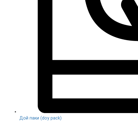
Дой паки (doy pack)